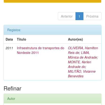
Anterior
1
Próxima
Registos:
Data
Título
Autor(es)
2011
Infraestrutura de transportes do
OLIVEIRA, Hamilton
Nordeste 2011
Reis de
;
LIMA,
Mônica de Andrade
;
MONTE, Kerlen
Andrade do
;
MILITÃO, Vivianne
Benevides
Refinar
Autor