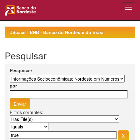
Skip
navigation
DSpace - BNB - Banco do Nordeste do Brasil
Pesquisar
Pesquisar:
por
Filtros correntes: