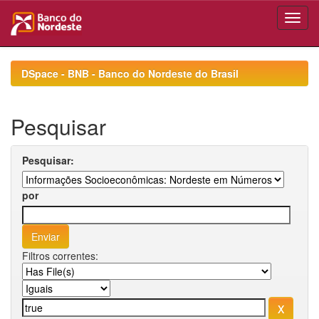
Skip
navigation
DSpace - BNB - Banco do Nordeste do Brasil
Pesquisar
Pesquisar:
por
Filtros correntes: