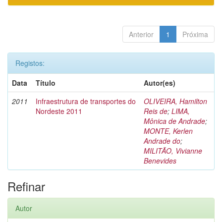
Anterior
1
Próxima
Registos:
Data
Título
Autor(es)
2011
Infraestrutura de transportes do
OLIVEIRA, Hamilton
Nordeste 2011
Reis de
;
LIMA,
Mônica de Andrade
;
MONTE, Kerlen
Andrade do
;
MILITÃO, Vivianne
Benevides
Refinar
Autor