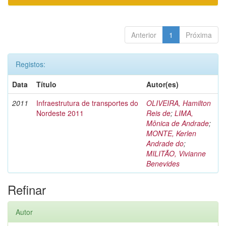
Anterior
1
Próxima
Registos:
Data
Título
Autor(es)
2011
Infraestrutura de transportes do
OLIVEIRA, Hamilton
Nordeste 2011
Reis de
;
LIMA,
Mônica de Andrade
;
MONTE, Kerlen
Andrade do
;
MILITÃO, Vivianne
Benevides
Refinar
Autor