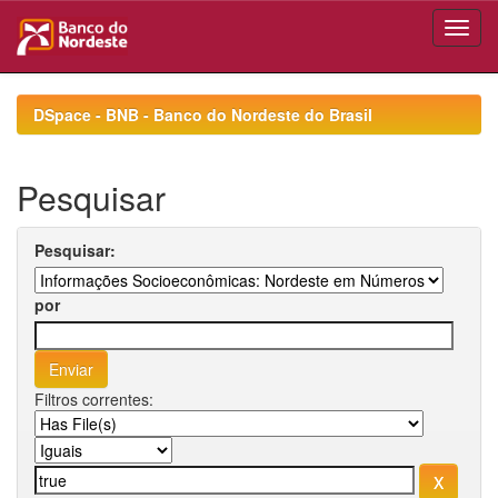
Skip
navigation
DSpace - BNB - Banco do Nordeste do Brasil
Pesquisar
Pesquisar:
por
Filtros correntes: