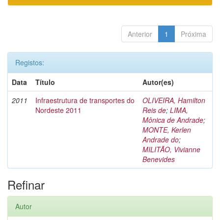
Anterior
1
Próxima
Registos:
Data
Título
Autor(es)
2011
Infraestrutura de transportes do
OLIVEIRA, Hamilton
Nordeste 2011
Reis de
;
LIMA,
Mônica de Andrade
;
MONTE, Kerlen
Andrade do
;
MILITÃO, Vivianne
Benevides
Refinar
Autor