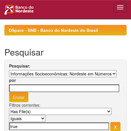
Skip
navigation
DSpace - BNB - Banco do Nordeste do Brasil
Pesquisar
Pesquisar:
por
Filtros correntes: