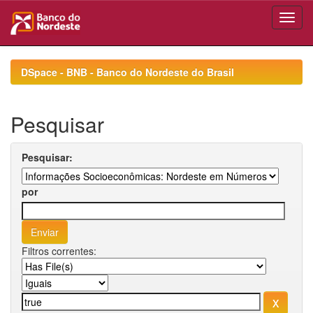
Skip
navigation
DSpace - BNB - Banco do Nordeste do Brasil
Pesquisar
Pesquisar:
por
Filtros correntes: