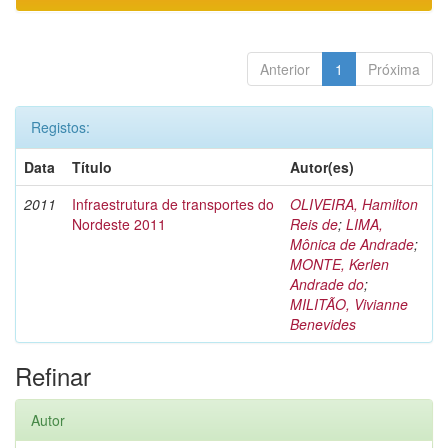
Anterior
1
Próxima
Registos:
Data
Título
Autor(es)
2011
Infraestrutura de transportes do
OLIVEIRA, Hamilton
Nordeste 2011
Reis de
;
LIMA,
Mônica de Andrade
;
MONTE, Kerlen
Andrade do
;
MILITÃO, Vivianne
Benevides
Refinar
Autor