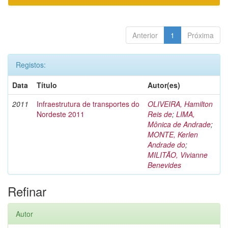
Anterior
1
Próxima
Registos:
Data
Título
Autor(es)
2011
Infraestrutura de transportes do
OLIVEIRA, Hamilton
Nordeste 2011
Reis de
;
LIMA,
Mônica de Andrade
;
MONTE, Kerlen
Andrade do
;
MILITÃO, Vivianne
Benevides
Refinar
Autor