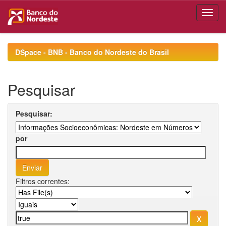
Skip
navigation
DSpace - BNB - Banco do Nordeste do Brasil
Pesquisar
Pesquisar:
por
Filtros correntes: