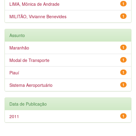
LIMA, Mônica de Andrade
1
MILITÃO, Vivianne Benevides
1
Assunto
Maranhão
1
Modal de Transporte
1
Piauí
1
Sistema Aeroportuário
1
Data de Publicação
2011
1