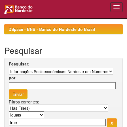
Skip
navigation
DSpace - BNB - Banco do Nordeste do Brasil
Pesquisar
Pesquisar:
por
Filtros correntes: