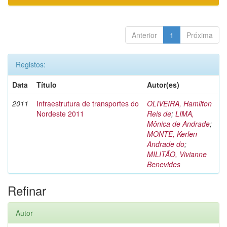
Anterior
1
Próxima
Registos:
Data
Título
Autor(es)
2011
Infraestrutura de transportes do
OLIVEIRA, Hamilton
Nordeste 2011
Reis de
;
LIMA,
Mônica de Andrade
;
MONTE, Kerlen
Andrade do
;
MILITÃO, Vivianne
Benevides
Refinar
Autor