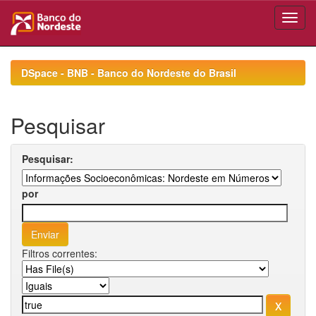
Skip
navigation
DSpace - BNB - Banco do Nordeste do Brasil
Pesquisar
Pesquisar:
por
Filtros correntes: