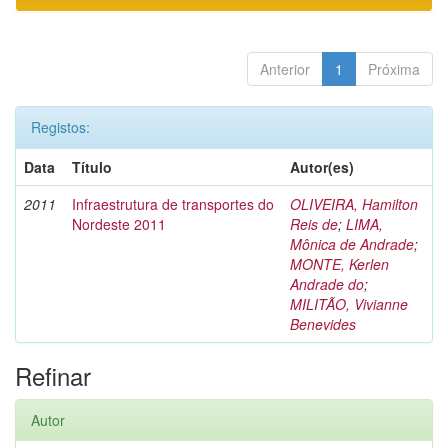
Anterior
1
Próxima
Registos:
Data
Título
Autor(es)
2011
Infraestrutura de transportes do
OLIVEIRA, Hamilton
Nordeste 2011
Reis de
;
LIMA,
Mônica de Andrade
;
MONTE, Kerlen
Andrade do
;
MILITÃO, Vivianne
Benevides
Refinar
Autor