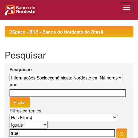
Skip
navigation
DSpace - BNB - Banco do Nordeste do Brasil
Pesquisar
Pesquisar:
por
Filtros correntes: