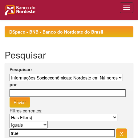
Skip
navigation
DSpace - BNB - Banco do Nordeste do Brasil
Pesquisar
Pesquisar:
por
Filtros correntes: