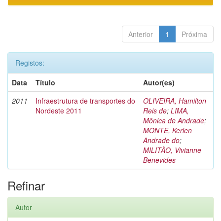
Anterior
1
Próxima
Registos:
Data
Título
Autor(es)
2011
Infraestrutura de transportes do
OLIVEIRA, Hamilton
Nordeste 2011
Reis de
;
LIMA,
Mônica de Andrade
;
MONTE, Kerlen
Andrade do
;
MILITÃO, Vivianne
Benevides
Refinar
Autor