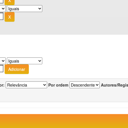
or:
Por ordem
Autores/Regi