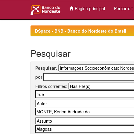
Página principal
Percorrer
Skip
navigation
DSpace - BNB - Banco do Nordeste do Brasil
Pesquisar
Pesquisar:
por
Filtros correntes: