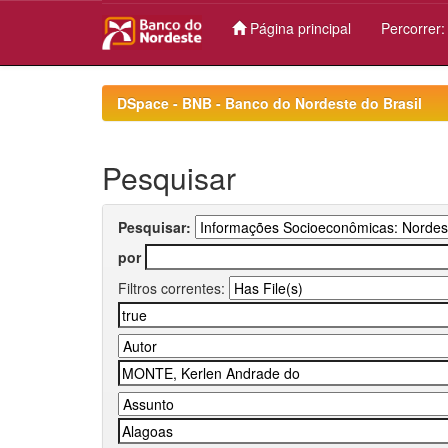
Página principal
Percorrer
Skip
navigation
DSpace - BNB - Banco do Nordeste do Brasil
Pesquisar
Pesquisar:
por
Filtros correntes: