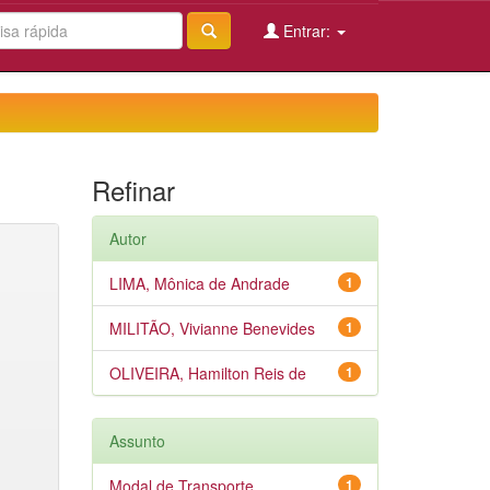
Entrar:
Refinar
Autor
LIMA, Mônica de Andrade
1
MILITÃO, Vivianne Benevides
1
OLIVEIRA, Hamilton Reis de
1
Assunto
Modal de Transporte
1