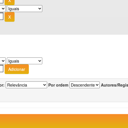
or:
Por ordem
Autores/Regi