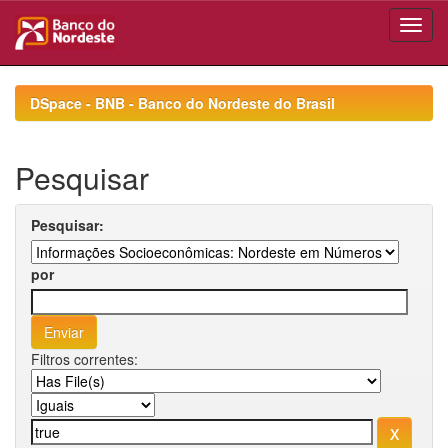
Skip
navigation
DSpace - BNB - Banco do Nordeste do Brasil
Pesquisar
Pesquisar:
por
Filtros correntes: