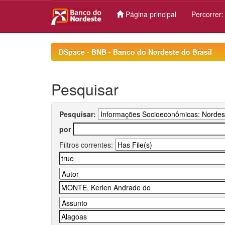
Página principal
Percorrer
Skip
navigation
DSpace - BNB - Banco do Nordeste do Brasil
Pesquisar
Pesquisar:
por
Filtros correntes: