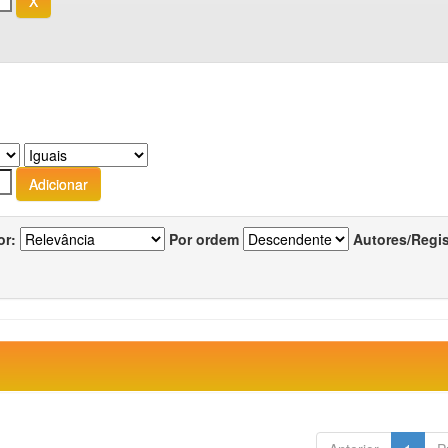
or:
Por ordem
Autores/Regi