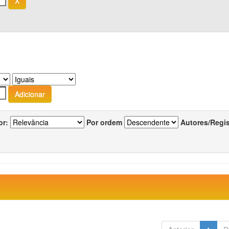
or:
Por ordem
Autores/Regi