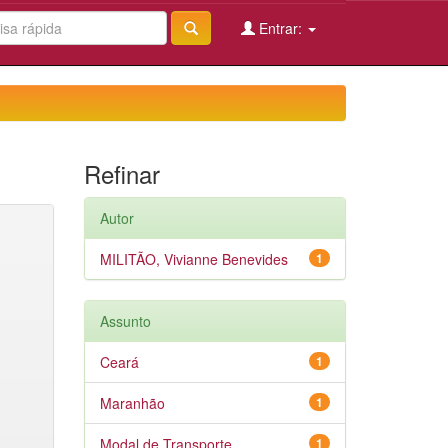
Entrar:
Refinar
Autor
MILITÃO, Vivianne Benevides
1
Assunto
Ceará
1
Maranhão
1
Modal de Transporte
1