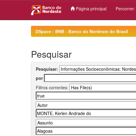
Página principal
Percorrer
Skip
navigation
DSpace - BNB - Banco do Nordeste do Brasil
Pesquisar
Pesquisar:
por
Filtros correntes: