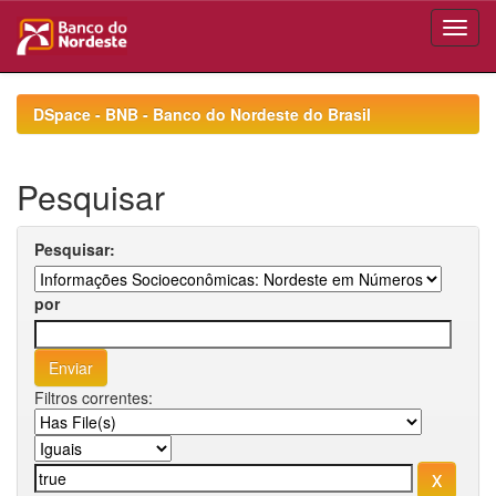
Skip
navigation
DSpace - BNB - Banco do Nordeste do Brasil
Pesquisar
Pesquisar:
por
Filtros correntes: