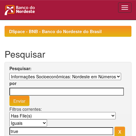
Skip
navigation
DSpace - BNB - Banco do Nordeste do Brasil
Pesquisar
Pesquisar:
por
Filtros correntes: