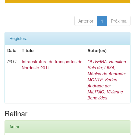
Anterior
1
Próxima
Registos:
Data
Título
Autor(es)
2011
Infraestrutura de transportes do
OLIVEIRA, Hamilton
Nordeste 2011
Reis de
;
LIMA,
Mônica de Andrade
;
MONTE, Kerlen
Andrade do
;
MILITÃO, Vivianne
Benevides
Refinar
Autor