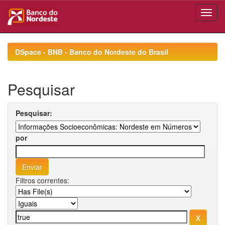
Skip
navigation
DSpace - BNB - Banco do Nordeste do Brasil
Pesquisar
Pesquisar:
por
Filtros correntes: