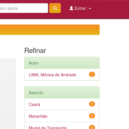
Entrar:
Refinar
Autor
LIMA, Mônica de Andrade
1
Assunto
Ceará
1
Maranhão
1
Modal de Transporte
1