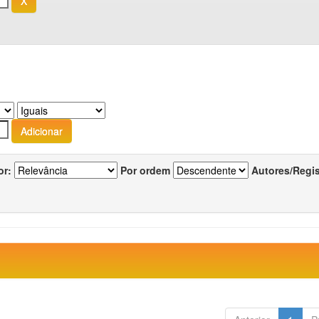
or:
Por ordem
Autores/Regi