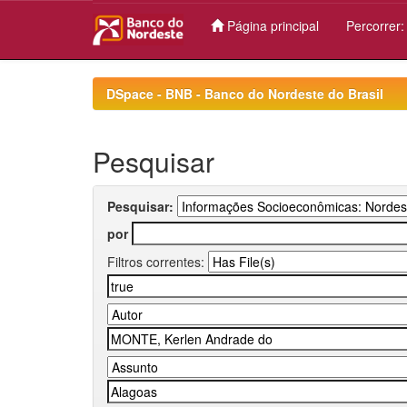
Página principal
Percorrer
Skip
navigation
DSpace - BNB - Banco do Nordeste do Brasil
Pesquisar
Pesquisar:
por
Filtros correntes: