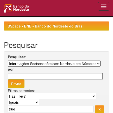
Skip
navigation
DSpace - BNB - Banco do Nordeste do Brasil
Pesquisar
Pesquisar:
por
Filtros correntes: