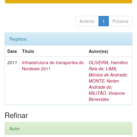
Anterior
1
Próxima
Registos:
Data
Título
Autor(es)
2011
Infraestrutura de transportes do
OLIVEIRA, Hamilton
Nordeste 2011
Reis de
;
LIMA,
Mônica de Andrade
;
MONTE, Kerlen
Andrade do
;
MILITÃO, Vivianne
Benevides
Refinar
Autor