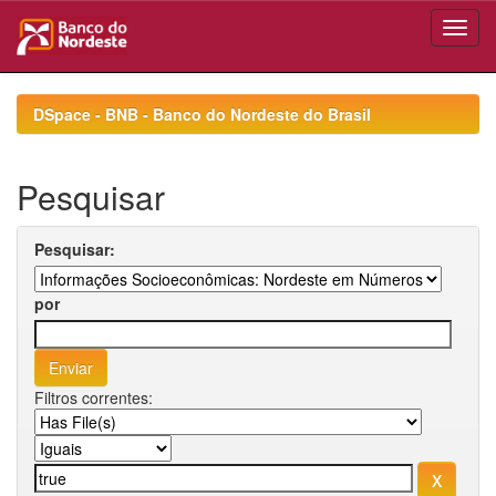
Skip
navigation
DSpace - BNB - Banco do Nordeste do Brasil
Pesquisar
Pesquisar:
por
Filtros correntes: