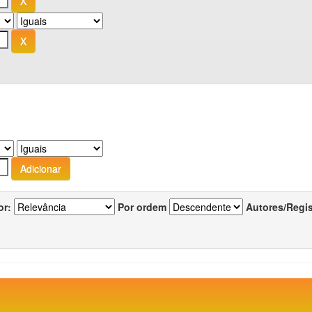
or:
Por ordem
Autores/Regi