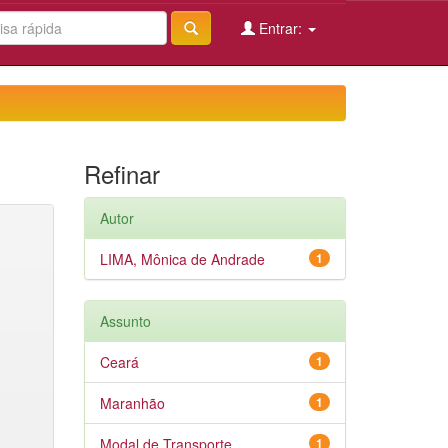
Entrar:
Refinar
Autor
LIMA, Mônica de Andrade
1
Assunto
Ceará
1
Maranhão
1
Modal de Transporte
1