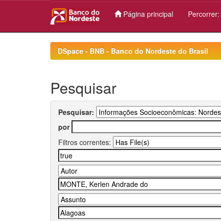
Página principal
Percorrer
Skip
navigation
DSpace - BNB - Banco do Nordeste do Brasil
Pesquisar
Pesquisar:
por
Filtros correntes: