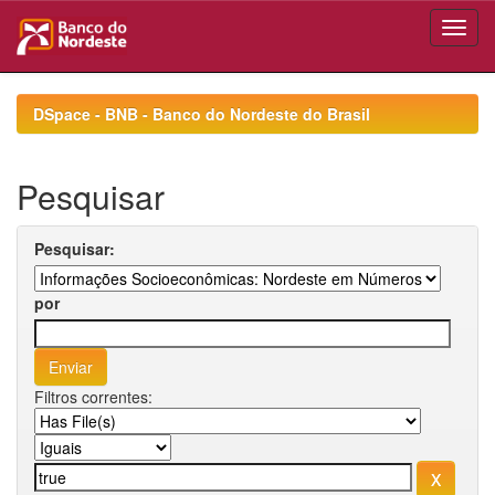
Skip
navigation
DSpace - BNB - Banco do Nordeste do Brasil
Pesquisar
Pesquisar:
por
Filtros correntes: