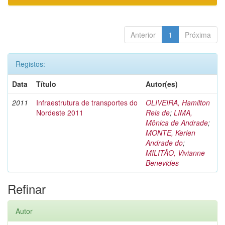
Anterior
1
Próxima
Registos:
Data
Título
Autor(es)
2011
Infraestrutura de transportes do
OLIVEIRA, Hamilton
Nordeste 2011
Reis de
;
LIMA,
Mônica de Andrade
;
MONTE, Kerlen
Andrade do
;
MILITÃO, Vivianne
Benevides
Refinar
Autor