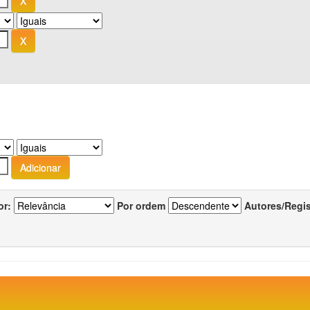
or:
Por ordem
Autores/Regi