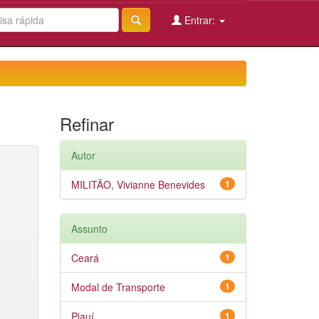
Entrar:
Refinar
Autor
MILITÃO, Vivianne Benevides
1
Assunto
Ceará
1
Modal de Transporte
1
Piauí
1