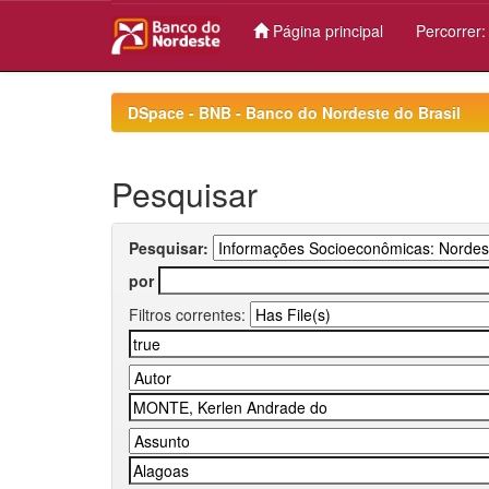
Página principal
Percorrer
Skip
navigation
DSpace - BNB - Banco do Nordeste do Brasil
Pesquisar
Pesquisar:
por
Filtros correntes: