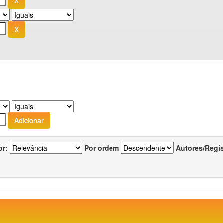
or:
Por ordem
Autores/Regi