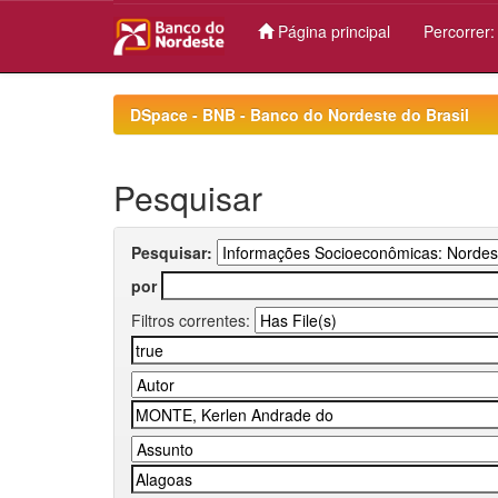
Página principal
Percorrer
Skip
navigation
DSpace - BNB - Banco do Nordeste do Brasil
Pesquisar
Pesquisar:
por
Filtros correntes: