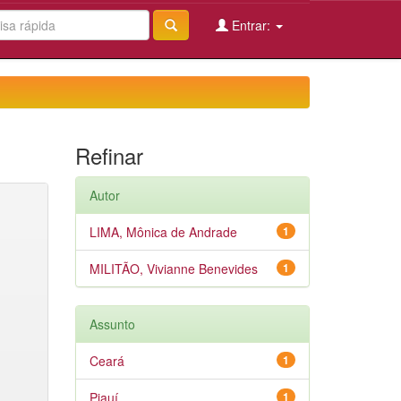
Entrar:
Refinar
Autor
LIMA, Mônica de Andrade
1
MILITÃO, Vivianne Benevides
1
Assunto
Ceará
1
Piauí
1