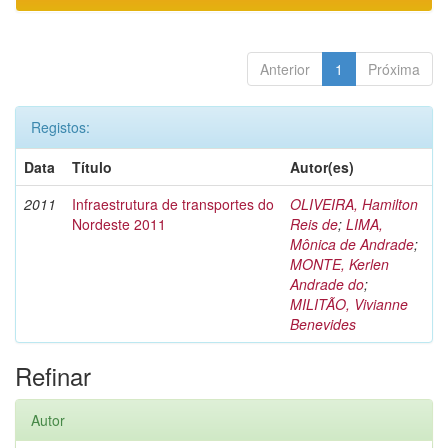
Anterior
1
Próxima
Registos:
Data
Título
Autor(es)
2011
Infraestrutura de transportes do
OLIVEIRA, Hamilton
Nordeste 2011
Reis de
;
LIMA,
Mônica de Andrade
;
MONTE, Kerlen
Andrade do
;
MILITÃO, Vivianne
Benevides
Refinar
Autor