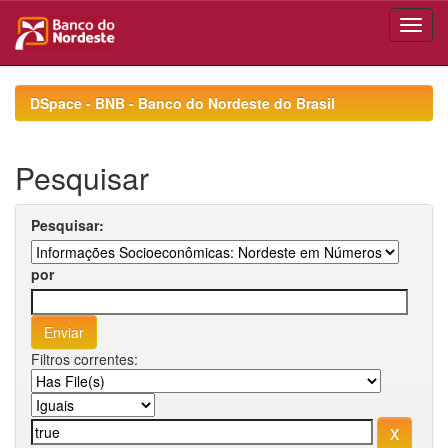
Skip
navigation
DSpace - BNB - Banco do Nordeste do Brasil
Pesquisar
Pesquisar:
por
Filtros correntes: