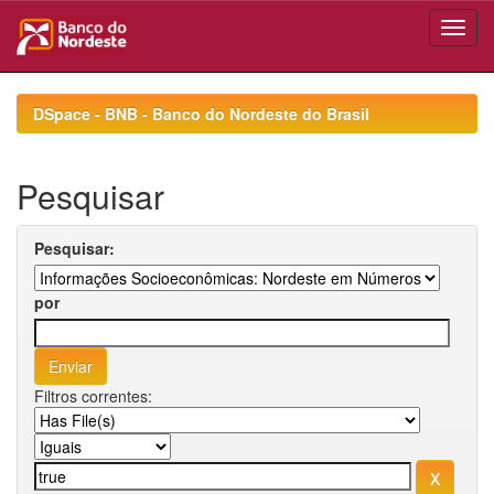
Skip
navigation
DSpace - BNB - Banco do Nordeste do Brasil
Pesquisar
Pesquisar:
por
Filtros correntes: