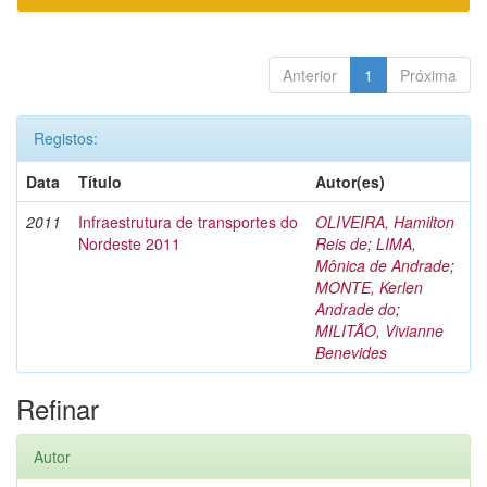
Anterior
1
Próxima
Registos:
Data
Título
Autor(es)
2011
Infraestrutura de transportes do
OLIVEIRA, Hamilton
Nordeste 2011
Reis de
;
LIMA,
Mônica de Andrade
;
MONTE, Kerlen
Andrade do
;
MILITÃO, Vivianne
Benevides
Refinar
Autor