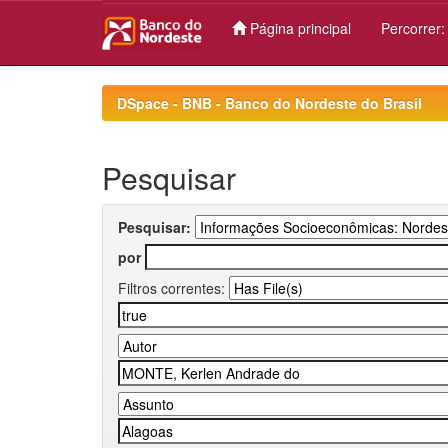
Página principal
Percorrer
Skip
navigation
DSpace - BNB - Banco do Nordeste do Brasil
Pesquisar
Pesquisar:
por
Filtros correntes: