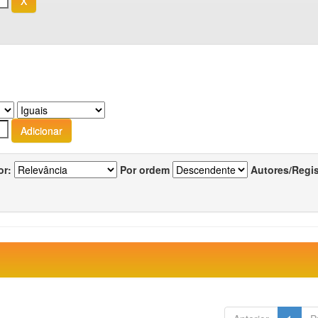
or:
Por ordem
Autores/Regi