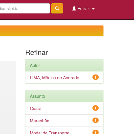
Entrar:
Refinar
Autor
LIMA, Mônica de Andrade
1
Assunto
Ceará
1
Maranhão
1
Modal de Transporte
1