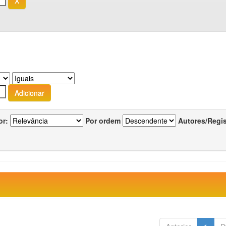
or:
Por ordem
Autores/Regi