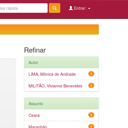
Entrar:
Refinar
Autor
LIMA, Mônica de Andrade
1
MILITÃO, Vivianne Benevides
1
Assunto
Ceará
1
Maranhão
1