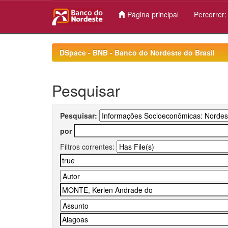
Página principal
Percorrer
Skip
navigation
DSpace - BNB - Banco do Nordeste do Brasil
Pesquisar
Pesquisar:
por
Filtros correntes: