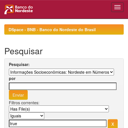
Skip
navigation
DSpace - BNB - Banco do Nordeste do Brasil
Pesquisar
Pesquisar:
por
Filtros correntes: