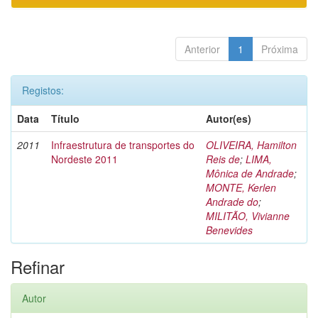
Anterior
1
Próxima
Registos:
Data
Título
Autor(es)
2011
Infraestrutura de transportes do
OLIVEIRA, Hamilton
Nordeste 2011
Reis de
;
LIMA,
Mônica de Andrade
;
MONTE, Kerlen
Andrade do
;
MILITÃO, Vivianne
Benevides
Refinar
Autor