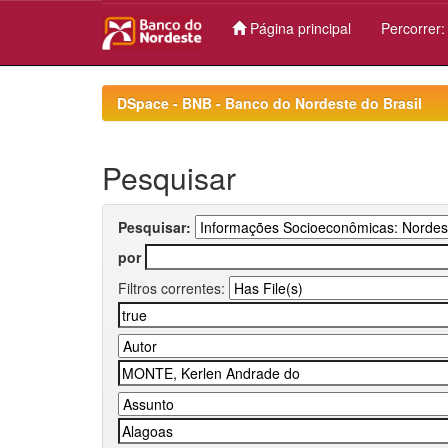
Página principal
Percorrer
Skip
navigation
DSpace - BNB - Banco do Nordeste do Brasil
Pesquisar
Pesquisar:
por
Filtros correntes: