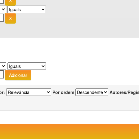
or:
Por ordem
Autores/Regi