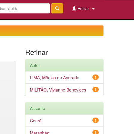
Entrar:
Refinar
Autor
LIMA, Mônica de Andrade
1
MILITÃO, Vivianne Benevides
1
Assunto
Ceará
1
Maranhão
1