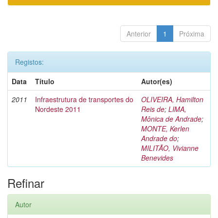
Anterior
1
Próxima
Registos:
Data
Título
Autor(es)
2011
Infraestrutura de transportes do
OLIVEIRA, Hamilton
Nordeste 2011
Reis de
;
LIMA,
Mônica de Andrade
;
MONTE, Kerlen
Andrade do
;
MILITÃO, Vivianne
Benevides
Refinar
Autor