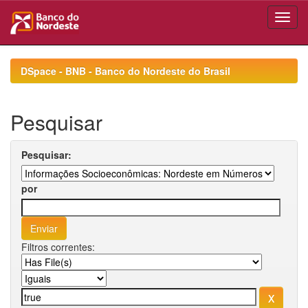
Skip
navigation
DSpace - BNB - Banco do Nordeste do Brasil
Pesquisar
Pesquisar:
por
Filtros correntes: