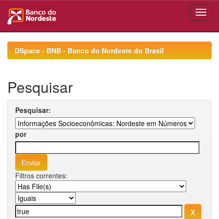
Skip
navigation
DSpace - BNB - Banco do Nordeste do Brasil
Pesquisar
Pesquisar:
por
Filtros correntes: