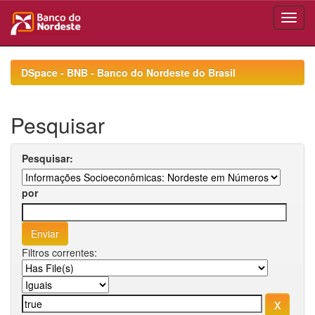
Skip
navigation
DSpace - BNB - Banco do Nordeste do Brasil
Pesquisar
Pesquisar:
por
Filtros correntes: