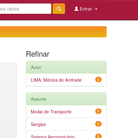
Entrar:
Refinar
Autor
LIMA, Mônica de Andrade
1
Assunto
Modal de Transporte
1
Sergipe
1
Sistema Aeroportuário
1