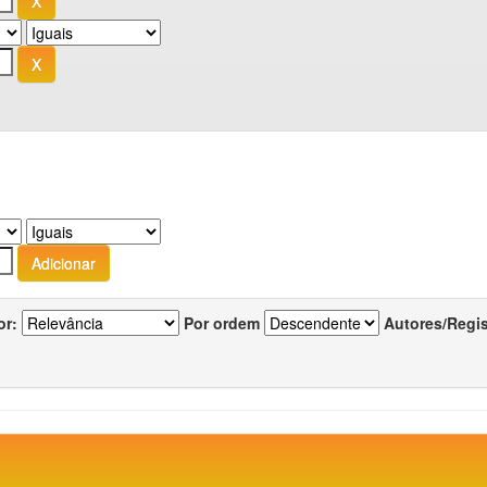
or:
Por ordem
Autores/Regi