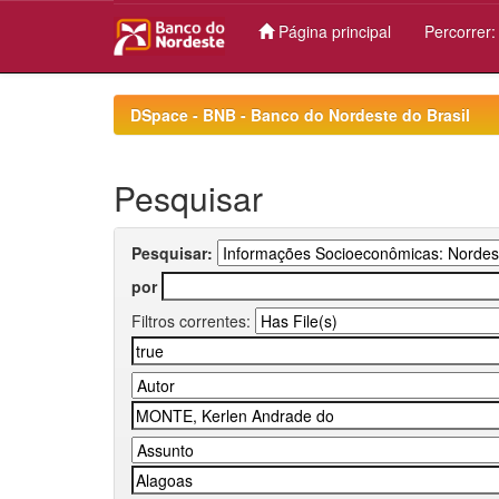
Página principal
Percorrer
Skip
navigation
DSpace - BNB - Banco do Nordeste do Brasil
Pesquisar
Pesquisar:
por
Filtros correntes: