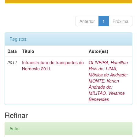
Anterior
1
Próxima
Registos:
Data
Título
Autor(es)
2011
Infraestrutura de transportes do
OLIVEIRA, Hamilton
Nordeste 2011
Reis de
;
LIMA,
Mônica de Andrade
;
MONTE, Kerlen
Andrade do
;
MILITÃO, Vivianne
Benevides
Refinar
Autor