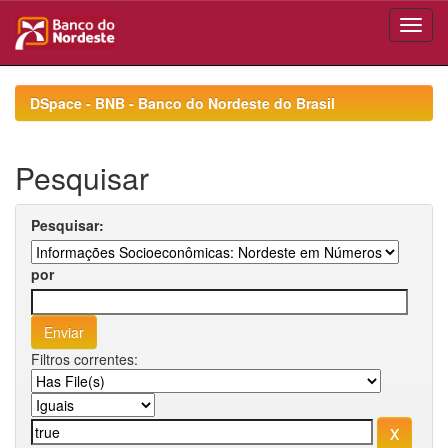
Skip
navigation
DSpace - BNB - Banco do Nordeste do Brasil
Pesquisar
Pesquisar:
por
Filtros correntes: