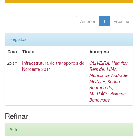
Anterior
1
Próxima
Registos:
Data
Título
Autor(es)
2011
Infraestrutura de transportes do
OLIVEIRA, Hamilton
Nordeste 2011
Reis de
;
LIMA,
Mônica de Andrade
;
MONTE, Kerlen
Andrade do
;
MILITÃO, Vivianne
Benevides
Refinar
Autor