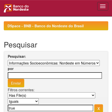
Skip
navigation
DSpace - BNB - Banco do Nordeste do Brasil
Pesquisar
Pesquisar:
por
Filtros correntes: