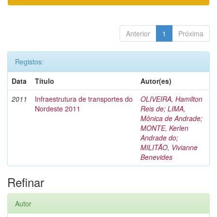
Anterior
1
Próxima
Registos:
Data
Título
Autor(es)
2011
Infraestrutura de transportes do
OLIVEIRA, Hamilton
Nordeste 2011
Reis de
;
LIMA,
Mônica de Andrade
;
MONTE, Kerlen
Andrade do
;
MILITÃO, Vivianne
Benevides
Refinar
Autor