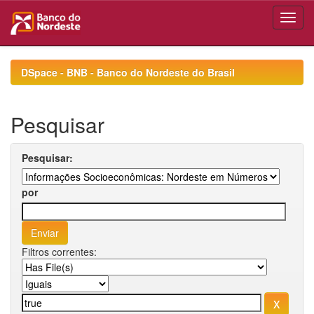
Skip
navigation
DSpace - BNB - Banco do Nordeste do Brasil
Pesquisar
Pesquisar:
por
Filtros correntes: