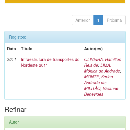
Anterior
1
Próxima
Registos:
Data
Título
Autor(es)
2011
Infraestrutura de transportes do
OLIVEIRA, Hamilton
Nordeste 2011
Reis de
;
LIMA,
Mônica de Andrade
;
MONTE, Kerlen
Andrade do
;
MILITÃO, Vivianne
Benevides
Refinar
Autor