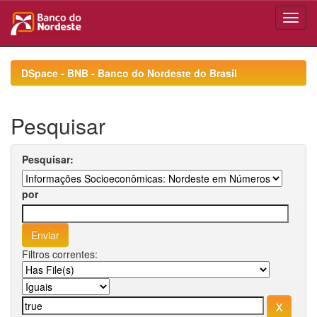
Skip
navigation
DSpace - BNB - Banco do Nordeste do Brasil
Pesquisar
Pesquisar:
por
Filtros correntes: