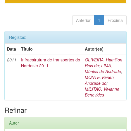
Anterior
1
Próxima
Registos:
Data
Título
Autor(es)
2011
Infraestrutura de transportes do
OLIVEIRA, Hamilton
Nordeste 2011
Reis de
;
LIMA,
Mônica de Andrade
;
MONTE, Kerlen
Andrade do
;
MILITÃO, Vivianne
Benevides
Refinar
Autor