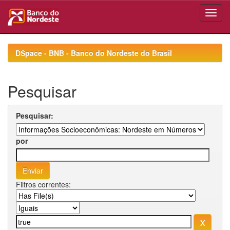
Skip
navigation
DSpace - BNB - Banco do Nordeste do Brasil
Pesquisar
Pesquisar:
por
Filtros correntes: