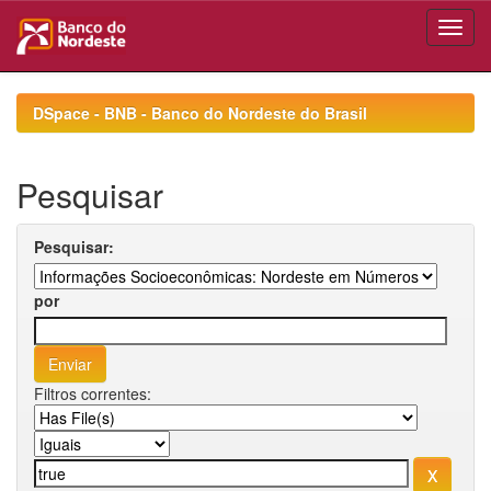
Skip
navigation
DSpace - BNB - Banco do Nordeste do Brasil
Pesquisar
Pesquisar:
por
Filtros correntes: