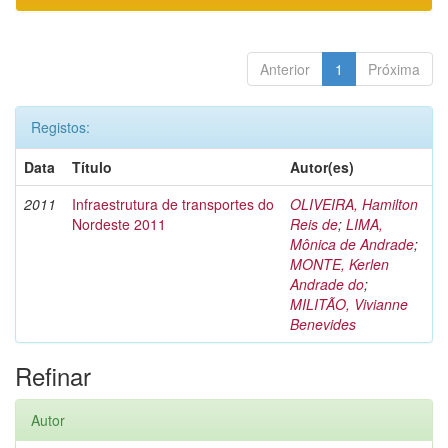
Anterior
1
Próxima
Registos:
Data
Título
Autor(es)
2011
Infraestrutura de transportes do
OLIVEIRA, Hamilton
Nordeste 2011
Reis de
;
LIMA,
Mônica de Andrade
;
MONTE, Kerlen
Andrade do
;
MILITÃO, Vivianne
Benevides
Refinar
Autor