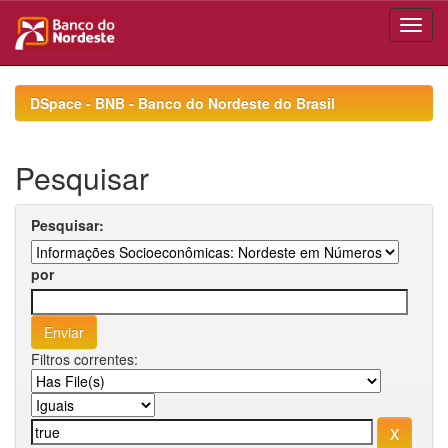
Skip
navigation
DSpace - BNB - Banco do Nordeste do Brasil
Pesquisar
Pesquisar:
por
Filtros correntes: