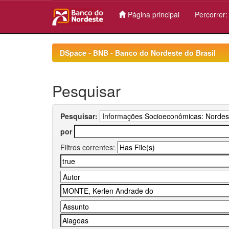
Página principal
Percorrer
Skip
navigation
DSpace - BNB - Banco do Nordeste do Brasil
Pesquisar
Pesquisar:
por
Filtros correntes: