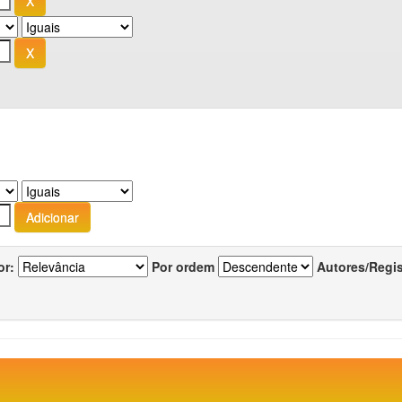
or:
Por ordem
Autores/Regi