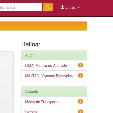
Entrar:
Refinar
Autor
LIMA, Mônica de Andrade
1
MILITÃO, Vivianne Benevides
1
Assunto
Modal de Transporte
1
Sergipe
1