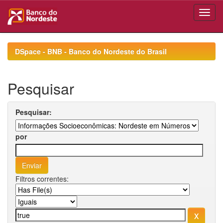
Skip
navigation
DSpace - BNB - Banco do Nordeste do Brasil
Pesquisar
Pesquisar:
por
Filtros correntes: