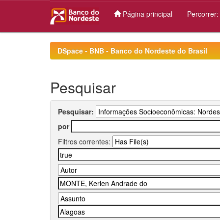
Página principal
Percorrer
Skip
navigation
DSpace - BNB - Banco do Nordeste do Brasil
Pesquisar
Pesquisar:
por
Filtros correntes: