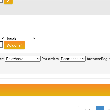
or:
Por ordem
Autores/Regi