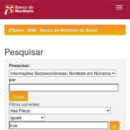
Skip
navigation
DSpace - BNB - Banco do Nordeste do Brasil
Pesquisar
Pesquisar:
por
Filtros correntes: