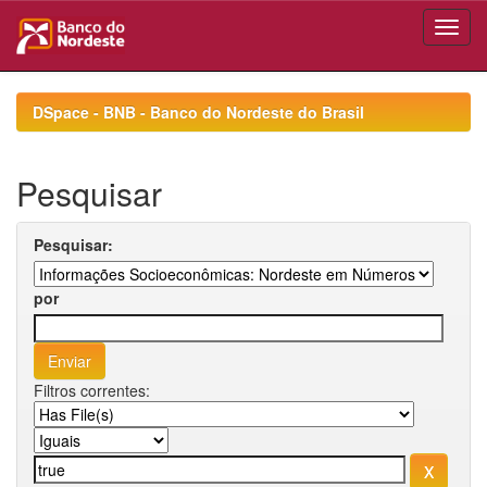
Skip
navigation
DSpace - BNB - Banco do Nordeste do Brasil
Pesquisar
Pesquisar:
por
Filtros correntes: