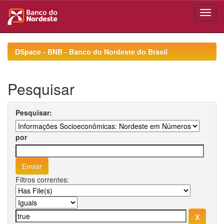
Skip
navigation
DSpace - BNB - Banco do Nordeste do Brasil
Pesquisar
Pesquisar:
por
Filtros correntes: