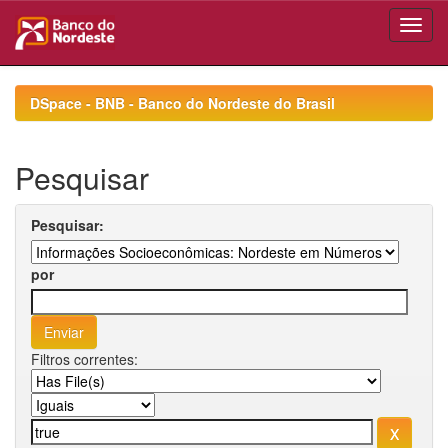
Skip
navigation
DSpace - BNB - Banco do Nordeste do Brasil
Pesquisar
Pesquisar:
por
Filtros correntes: