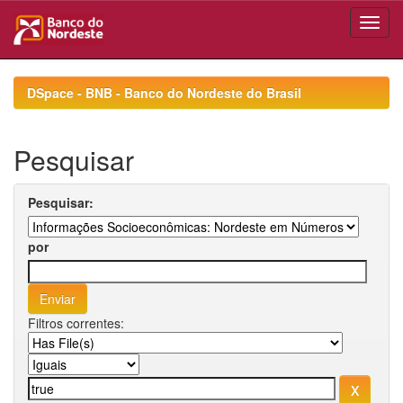
Skip
navigation
DSpace - BNB - Banco do Nordeste do Brasil
Pesquisar
Pesquisar:
por
Filtros correntes: